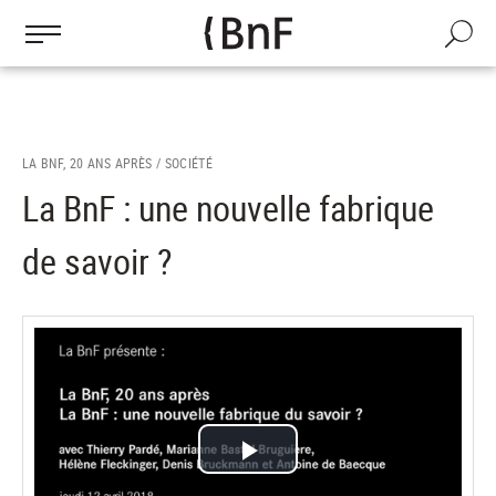
Gestion des cookies
Aller
au
Recherch
contenu
principal
LA BNF, 20 ANS APRÈS /
SOCIÉTÉ
La BnF : une nouvelle fabrique
de savoir ?
Lire