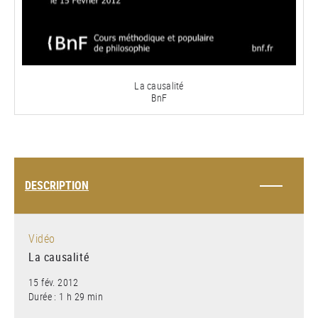
la
vidéo
La causalité
BnF
DESCRIPTION
Vidéo
La causalité
15 fév. 2012
Durée : 1 h 29 min