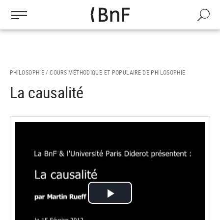
Gestion des cookies
Aller
au
Recherch
contenu
principal
PHILOSOPHIE /
COURS MÉTHODIQUE ET POPULAIRE DE PHILOSOPHIE
La causalité
Lire