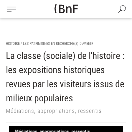
Gestion des cookies
Aller
au
Recherch
contenu
principal
HISTOIRE /
LES PATRIMOINES EN RECHERCHE(S) D'AVENIR
La classe (sociale) de l'histoire :
les expositions historiques
revues par les visiteurs issus de
milieux populaires
Médiations, appropriations, ressentis