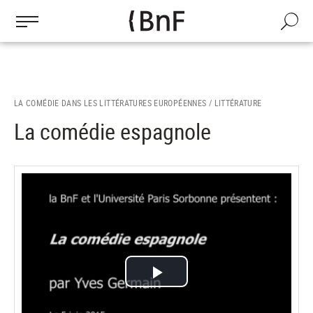
Gestion des cookies
Aller
au
Recherch
contenu
principal
LA COMÉDIE DANS LES LITTÉRATURES EUROPÉENNES /
LITTÉRATURE
La comédie espagnole
Lire