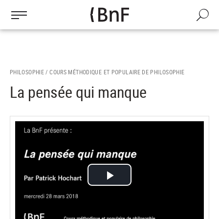
Gestion des cookies
Aller
au
Recherch
contenu
principal
PHILOSOPHIE /
COURS MÉTHODIQUE ET POPULAIRE DE PHILOSOPHIE
La pensée qui manque
Lire
la