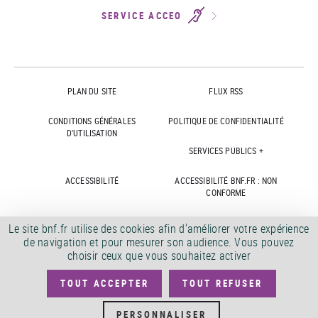
SERVICE ACCEO
PLAN DU SITE
FLUX RSS
CONDITIONS GÉNÉRALES
POLITIQUE DE CONFIDENTIALITÉ
D'UTILISATION
SERVICES PUBLICS +
ACCESSIBILITÉ
ACCESSIBILITÉ BNF.FR : NON
CONFORME
MARCHÉS PUBLICS
OFFRES D'EMPLOI
Le site bnf.fr utilise des cookies afin d'améliorer votre expérience
de navigation et pour mesurer son audience. Vous pouvez
DÉMATÉRIALISATION FACTURES
CRÉDITS
choisir ceux que vous souhaitez activer
TOUT ACCEPTER
TOUT REFUSER
©
2026
PERSONNALISER