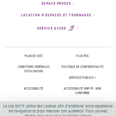
ESPACE PRESSE
LOCATION D’ESPACES ET TOURNAGES
SERVICE ACCEO
PLAN DU SITE
FLUX RSS
CONDITIONS GÉNÉRALES
POLITIQUE DE CONFIDENTIALITÉ
D'UTILISATION
SERVICES PUBLICS +
ACCESSIBILITÉ
ACCESSIBILITÉ BNF.FR : NON
CONFORME
MARCHÉS PUBLICS
OFFRES D'EMPLOI
Le site bnf.fr utilise des cookies afin d'améliorer votre expérience
de navigation et pour mesurer son audience. Vous pouvez
DÉMATÉRIALISATION FACTURES
CRÉDITS
choisir ceux que vous souhaitez activer