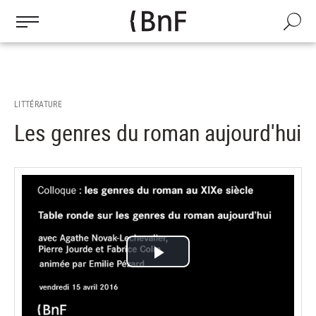
Gestion des cookies
Aller
au
Recherch
contenu
principal
LITTÉRATURE
Les genres du roman aujourd'hui
Lire
la