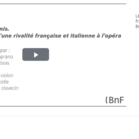
L
fr
B
Lire
la
vidéo