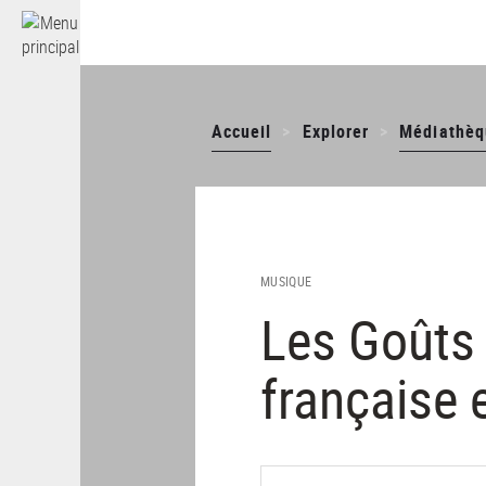
Gestion des cookies
Aller
au
contenu
principal
Accueil
Explorer
Médiathèq
MUSIQUE
Les Goûts 
française e