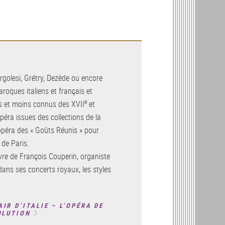
ergolesi, Grétry, Dezède ou encore
baroques italiens et français et
e
s et moins connus des XVII
et
péra issues des collections de la
l’opéra des « Goûts Réunis » pour
 de Paris.
vre de François Couperin, organiste
r dans ses concerts royaux, les styles
AIR D’ITALIE – L’OPÉRA DE
OLUTION