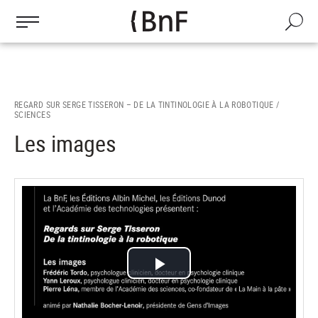
Gestion des cookies
Aller
au
Recherch
contenu
principal
REGARD SUR SERGE TISSERON – DE LA TINTINOLOGIE À LA ROBOTIQUE /
SCIENCES
Les images
Lire
la