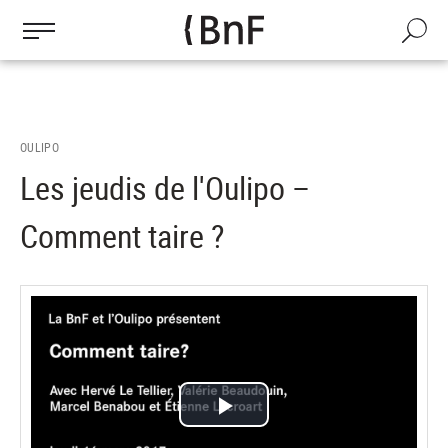
Gestion des cookies
Aller
au
Recherch
contenu
principal
OULIPO
Les jeudis de l'Oulipo –
Comment taire ?
Lire