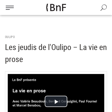
Gestion des cookies
Aller
au
Recherch
contenu
principal
OULIPO
Les jeudis de l'Oulipo – La vie en
prose
Lire