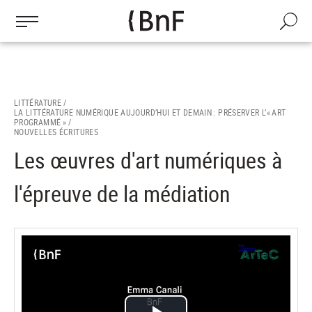
Gestion des cookies
Aller
au
Recherch
contenu
principal
LITTÉRATURE /
LA LITTÉRATURE NUMÉRIQUE AUJOURD’HUI ET DEMAIN : PRÉSERVER L’« ART
PROGRAMMÉ » /
NOUVELLES ÉCRITURES
Les œuvres d'art numériques à
l'épreuve de la médiation