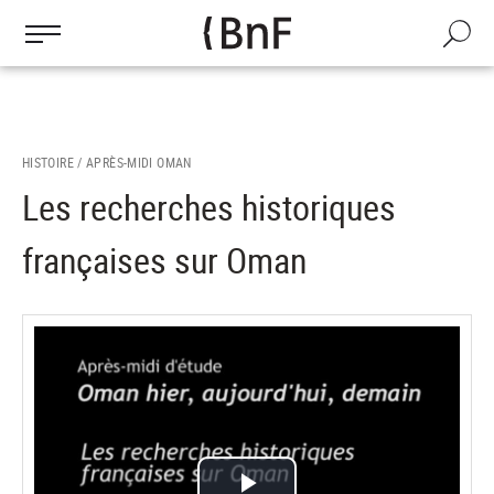
Gestion des cookies
Aller
au
Recherch
contenu
principal
HISTOIRE /
APRÈS-MIDI OMAN
Les recherches historiques
françaises sur Oman