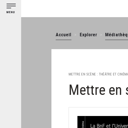
Gestion des cookies
Aller
au
contenu
principal
Accueil
Explorer
Médiathèq
METTRE EN SCÈNE : THÉÂTRE ET CINÉMA
Mettre en