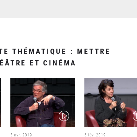
TE THÉMATIQUE : METTRE
HÉÂTRE ET CINÉMA
(video)
(v
3 avr. 2019
6 fév. 2019