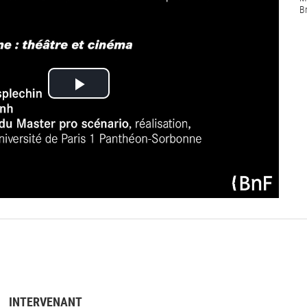
B
Lire
la
vidéo
INTERVENANT