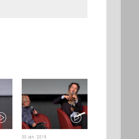
ideo)
(video)
30 jan. 2019