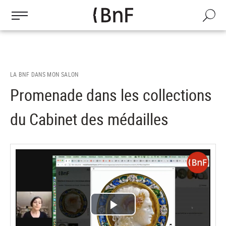
Gestion des cookies
Aller
au
Recherch
contenu
principal
LA BNF DANS MON SALON
Promenade dans les collections
du Cabinet des médailles
Lire