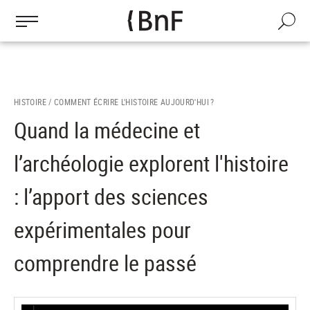
Gestion des cookies
Aller
au
Recherch
contenu
principal
HISTOIRE /
COMMENT ÉCRIRE L'HISTOIRE AUJOURD'HUI ?
Quand la médecine et
l’archéologie explorent l'histoire
: l’apport des sciences
expérimentales pour
comprendre le passé