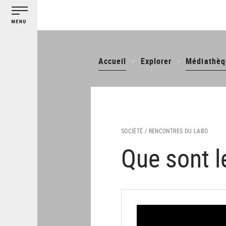
Gestion des cookies
Aller
au
contenu
principal
Accueil
Explorer
Médiathèq
SOCIÉTÉ /
RENCONTRES DU LABO
Que sont l