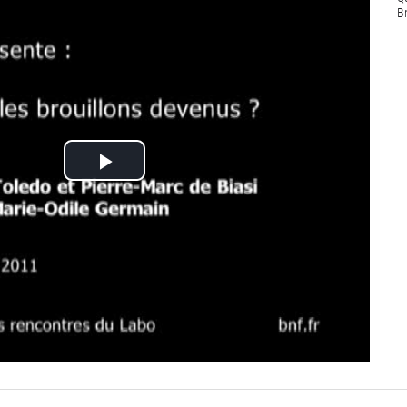
B
Lire
la
vidéo