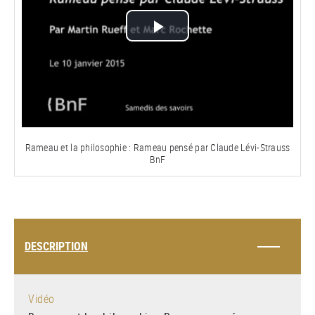
Lire
la
vidéo
Rameau et la philosophie : Rameau pensé par Claude Lévi-Strauss
BnF
DESCRIPTION
Vidéo