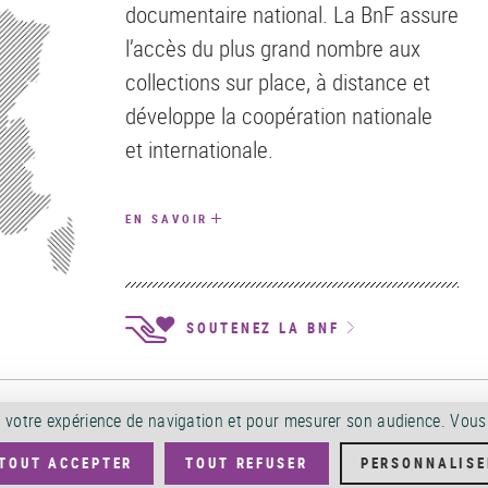
documentaire national. La BnF assure
l’accès du plus grand nombre aux
collections sur place, à distance et
développe la coopération nationale
et internationale.
EN SAVOIR
SOUTENEZ LA BNF
ALES D'UTILISATION
POLITIQUE DE CONFIDENTIALITÉ
SERVICES PUBLICS +
A
orer votre expérience de navigation et pour mesurer son audience. Vou
TOUT ACCEPTER
TOUT REFUSER
PERSONNALISE
ÉS PUBLICS
OFFRES D'EMPLOI
DÉMATÉRIALISATION FACTURES
CRÉDITS