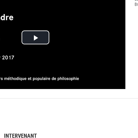
B
Lire
la
vidéo
INTERVENANT