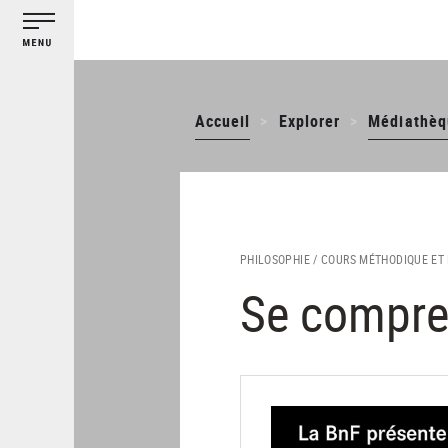
Gestion des cookies
Aller
au
contenu
principal
Accueil
Explorer
Médiathèq
PHILOSOPHIE /
COURS MÉTHODIQUE ET 
Se compre