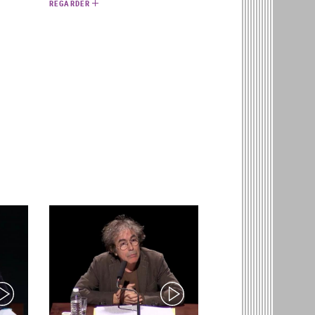
REGARDER
ideo)
(video)