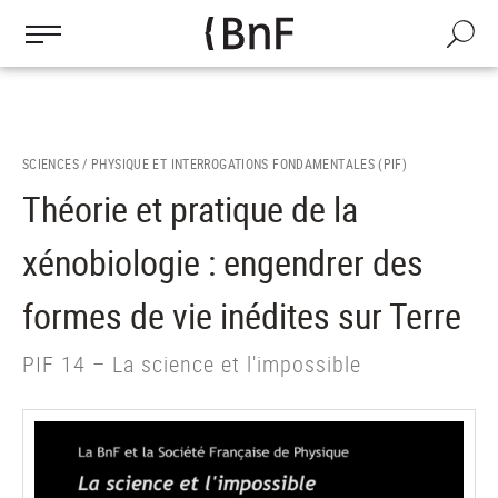
Gestion des cookies
Aller
au
Recherch
contenu
principal
SCIENCES /
PHYSIQUE ET INTERROGATIONS FONDAMENTALES (PIF)
Théorie et pratique de la
xénobiologie : engendrer des
formes de vie inédites sur Terre
PIF 14 – La science et l'impossible