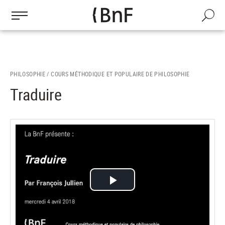
Gestion des cookies
Aller
au
Recherch
contenu
principal
PHILOSOPHIE /
COURS MÉTHODIQUE ET POPULAIRE DE PHILOSOPHIE
Traduire
Lire
la