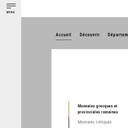
Gestion des cookies
Aller
au
contenu
principal
Accueil
Découvrir
Départeme
Monnaies grecques et
provinciales romaines
Monnaies celtiques