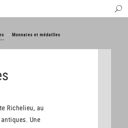
Recher
es
Monnaies et médailles
es
e Richelieu, au
 antiques. Une