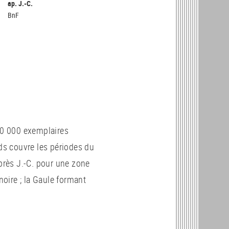
ap. J.-C.
BnF
0 000 exemplaires
nds couvre les périodes du
après J.-C. pour une zone
noire ; la Gaule formant