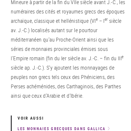
Mineure à partir de la fin du VIIe siècle avant J.-C., les
numéraires des cités et royaumes grecs des époques
e
er
archaïque, classique et hellénistique (VI
– I
siècle
av. J.-C.) localisés autant sur le pourtour
méditerranéen qu’au Proche-Orient ainsi que les
séries de monnaies provinciales émises sous
e
l’Empire romain (fin du Ier siècle av. J.-C. – fin du III
siècle ap. J.-C.). S’y ajoutent les monnayages de
peuples non grecs tels ceux des Phéniciens, des
Perses achéménides, des Carthaginois, des Parthes
ainsi que ceux d’Arabie et d’Ibérie.
VOIR AUSSI
LES MONNAIES GRECQUES DANS GALLICA