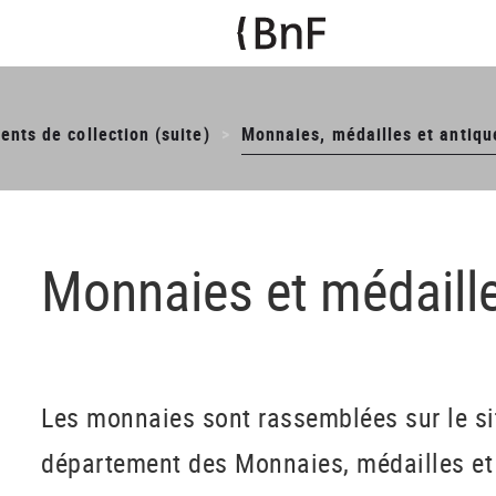
nts de collection (suite)
Monnaies, médailles et antiqu
Monnaies et médaill
Les monnaies sont rassemblées sur le sit
département des Monnaies, médailles et