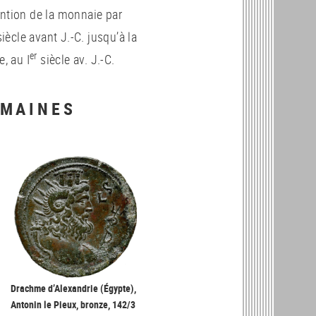
ention de la monnaie par
iècle avant J.-C. jusqu’à la
er
e, au I
siècle av. J.-C.
OMAINES
Drachme d’Alexandrie (Égypte),
Antonin le Pieux, bronze, 142/3