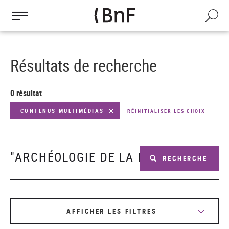
Gestion des cookies
Aller
au
Recherch
contenu
principal
Résultats de recherche
0 résultat
CONTENUS MULTIMÉDIAS
RÉINITIALISER LES CHOIX
Recherche
RECHERCHE
AFFICHER LES FILTRES