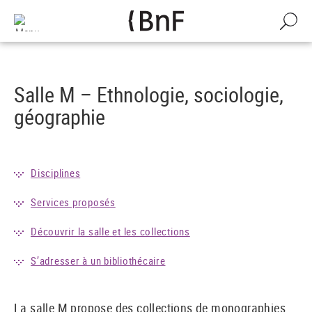
Gestion des cookies
Aller
au
Recherch
contenu
principal
Salle M – Ethnologie, sociologie,
géographie
Disciplines
Services proposés
Découvrir la salle et les collections
S’adresser à un bibliothécaire
La salle M propose des collections de monographies