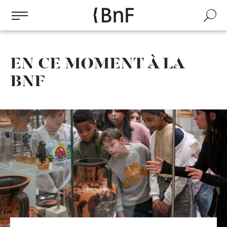
Gestion des cookies
Aller
au
Recherch
contenu
principal
EN CE MOMENT À LA
BNF