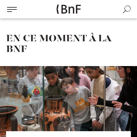
Gestion des cookies
Aller
au
Recherch
contenu
principal
EN CE MOMENT À LA
BNF