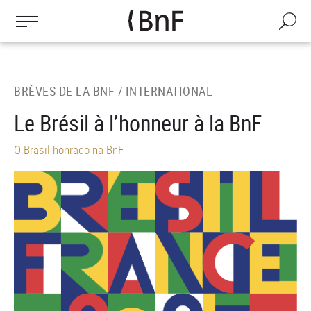
Gestion des cookies
Aller
au
Recherch
contenu
principal
BRÈVES DE LA BNF /
INTERNATIONAL
Le Brésil à l’honneur à la BnF
O Brasil honrado na BnF