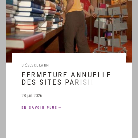
BRÈVES DE LA BNF
FERMETURE ANNUELLE
DES SITES PARISIENS
DE LA BNF DU LUNDI 31
AOÛT AU DIMANCHE 6
28 juil. 2026
SEPTEMBRE 2026
EN SAVOIR PLUS
INCLUS