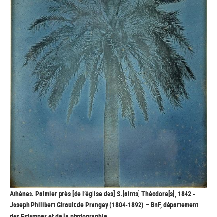
Athènes. Palmier près [de l’église des] S.[aints] Théodore[s], 1842 -
Joseph Philibert Girault de Prangey (1804-1892) – BnF, département
des Estampes et de la photographie