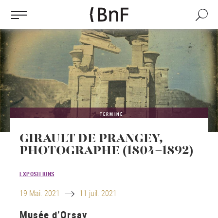
Gestion des cookies
Aller
au
Recherch
contenu
principal
TERMINÉ
GIRAULT DE PRANGEY,
PHOTOGRAPHE (1804-1892)
EXPOSITIONS
Until
19 Mai. 2021
11 juil. 2021
Musée d’Orsay