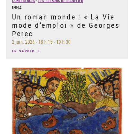
CONFÉRENCES
:
LES TRÉSORS DE RICHELIEU
INHA
Un roman monde : « La Vie
mode d'emploi » de Georges
Perec
2 juin. 2026
-
18 h 15 - 19 h 30
EN SAVOIR