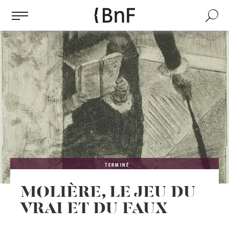
Gestion des cookies
Aller
au
Recherch
contenu
principal
TERMINÉ
MOLIÈRE, LE JEU DU
VRAI ET DU FAUX