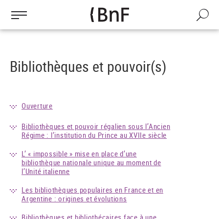
Gestion des cookies
Aller
au
Recherch
contenu
principal
Bibliothèques et pouvoir(s)
Ouverture
Bibliothèques et pouvoir régalien sous l’Ancien
Régime : l’institution du Prince au XVIIe siècle
L’ « impossible » mise en place d’une
bibliothèque nationale unique au moment de
l’Unité italienne
Les bibliothèques populaires en France et en
Argentine : origines et évolutions
Bibliothèques et bibliothécaires face à une