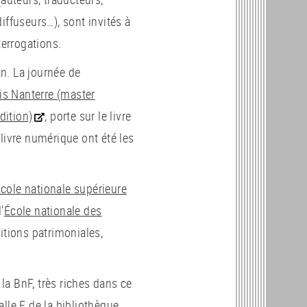
diffuseurs…), sont invités à
terrogations.
an. La journée de
ris Nanterre (master
dition)
, porte sur le livre
e livre numérique ont été les
cole nationale supérieure
’
École nationale des
sitions patrimoniales,
 la BnF, très riches dans ce
lle E de la bibliothèque