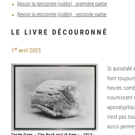
Revoir la rencontre (vidéo) : première partie
Revoir la rencontre (vidéo) : seconde partie
LE LIVRE DÉCOURONNÉ
er
1
avril 2025
Si autodafé 
font toujours
heures sombr
nourrissent
apocalyptiqu
n’est pas tou
aussi permett
Tacita Dean, « The Book end of time » - 2013 -