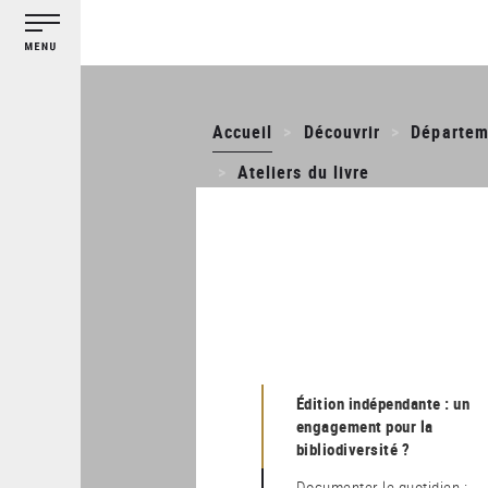
Gestion des cookies
Aller
au
contenu
principal
Accueil
Découvrir
Départem
Ateliers du livre
Édition indépendante : un
engagement pour la
bibliodiversité ?
documenter le quotidien :