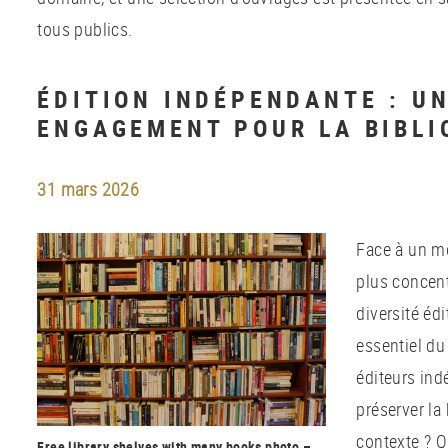
tous publics.
ÉDITION INDÉPENDANTE : U
ENGAGEMENT POUR LA BIBLI
31 mars 2026
Face à un mo
plus concent
diversité édi
essentiel d
éditeurs ind
préserver la
contexte ? Q
Free library shelves with many books photo –