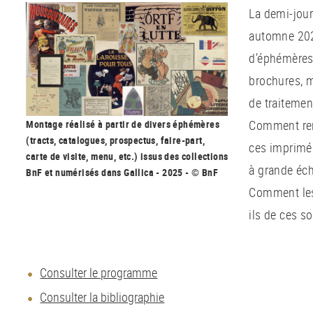
La demi-jour
automne 202
d’éphémères 
brochures, m
de traitement
Comment rend
Montage réalisé à partir de divers éphémères
(tracts, catalogues, prospectus, faire-part,
ces imprimés
carte de visite, menu, etc.) issus des collections
à grande éch
BnF et numérisés dans Gallica - 2025 - © BnF
Comment les
ils de ces so
Consulter le programme
Consulter la bibliographie