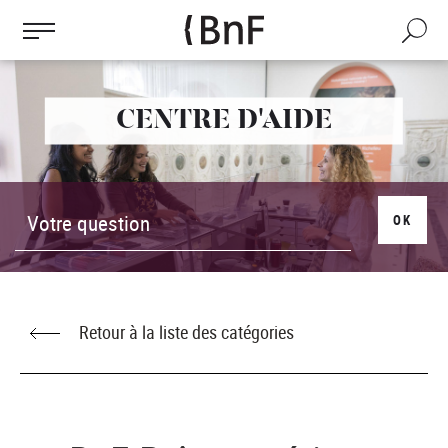
Gestion des cookies
Aller
au
Recherch
contenu
principal
CENTRE D'AIDE
OK
Retour à la liste des catégories