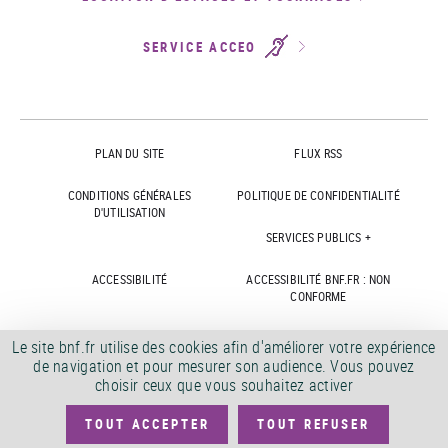
SERVICE ACCEO
PLAN DU SITE
FLUX RSS
CONDITIONS GÉNÉRALES
POLITIQUE DE CONFIDENTIALITÉ
D'UTILISATION
SERVICES PUBLICS +
ACCESSIBILITÉ
ACCESSIBILITÉ BNF.FR : NON
CONFORME
MARCHÉS PUBLICS
OFFRES D'EMPLOI
Le site bnf.fr utilise des cookies afin d'améliorer votre expérience
de navigation et pour mesurer son audience. Vous pouvez
DÉMATÉRIALISATION FACTURES
CRÉDITS
choisir ceux que vous souhaitez activer
TOUT ACCEPTER
TOUT REFUSER
©
2026