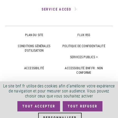
SERVICE ACCEO
PLAN DU SITE
FLUX RSS
CONDITIONS GÉNÉRALES
POLITIQUE DE CONFIDENTIALITÉ
D'UTILISATION
SERVICES PUBLICS +
ACCESSIBILITÉ
ACCESSIBILITÉ BNF.FR : NON
CONFORME
MARCHÉS PUBLICS
OFFRES D'EMPLOI
Le site bnf.fr utilise des cookies afin d'améliorer votre expérience
de navigation et pour mesurer son audience. Vous pouvez
DÉMATÉRIALISATION FACTURES
CRÉDITS
choisir ceux que vous souhaitez activer
TOUT ACCEPTER
TOUT REFUSER
©
2026
PERSONNALISER