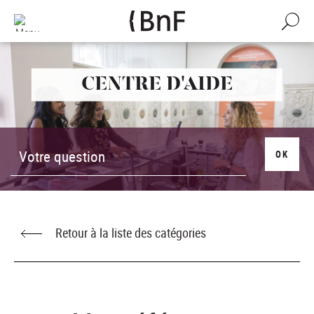
Gestion des cookies
Aller
au
Recherch
contenu
principal
CENTRE D'AIDE
OK
Retour à la liste des catégories