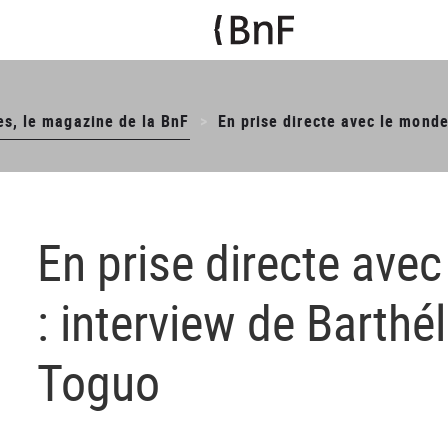
es, le magazine de la BnF
En prise directe avec le mond
En prise directe ave
: interview de Barth
Toguo