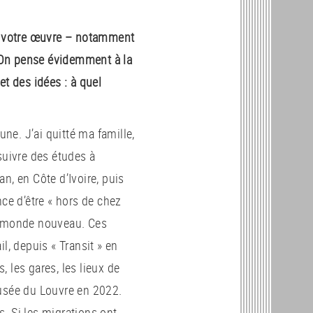
ns votre œuvre – notamment
 On pense évidemment à la
et des idées : à quel
une. J’ai quitté ma famille,
suivre des études à
an, en Côte d’Ivoire, puis
nce d’être « hors de chez
un monde nouveau. Ces
l, depuis « Transit » en
 les gares, les lieux de
musée du Louvre en 2022.
es. Si les migrations ont