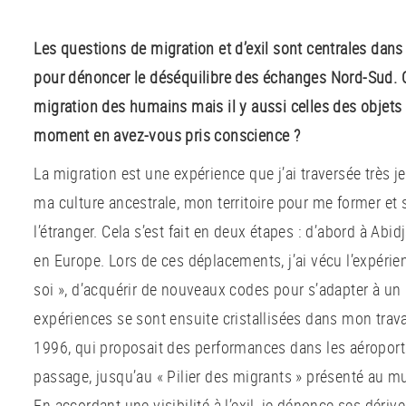
Les questions de migration et d’exil sont centrales da
pour dénoncer le déséquilibre des échanges Nord-Sud.
migration des humains mais il y aussi celles des objets 
moment en avez-vous pris conscience ?
La migration est une expérience que j’ai traversée très je
ma culture ancestrale, mon territoire pour me former et 
l’étranger. Cela s’est fait en deux étapes : d’abord à Abidj
en Europe. Lors de ces déplacements, j’ai vécu l’expérie
soi », d’acquérir de nouveaux codes pour s’adapter à 
expériences se sont ensuite cristallisées dans mon travai
1996, qui proposait des performances dans les aéroports,
passage, jusqu’au « Pilier des migrants » présenté au 
En accordant une visibilité à l’exil, je dénonce ses dériv