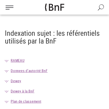
Gestion des cookies
Aller
au
Recherch
contenu
principal
Indexation sujet : les référentiels
utilisés par la BnF
RAMEAU
Donnees d’autorité BnF
Dewey
Dewey à la BnF
Plan de classement