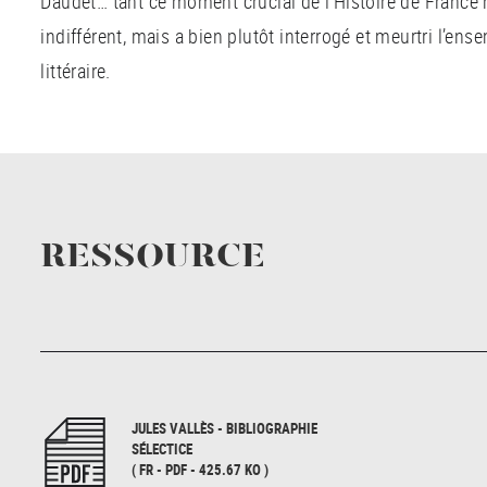
Daudet… tant ce moment crucial de l’Histoire de France 
indifférent, mais a bien plutôt interrogé et meurtri l’e
littéraire.
RESSOURCE
JULES VALLÈS - BIBLIOGRAPHIE
SÉLECTICE
( FR - PDF - 425.67 KO )