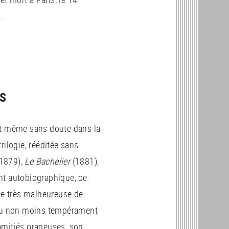
.
AS
e et même sans doute dans la
rilogie, rééditée sans
(1879),
Le Bachelier
(1881),
nt autobiographique, ce
nce très malheureuse de
t du non moins tempérament
amitiés orageuses, son