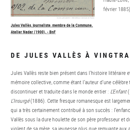
février 1885)
Jules Vallès, journaliste, membre de la Commune.
Atelier Nadar (1900). - BnF
DE JULES VALLÈS À VINGTR
Jules Vallès reste bien présent dans l’histoire littérair
mémoire collective, comme étant l’auteur d’une célèbre t
discontinuer et traduite dans le monde entier :
L’Enfant
L’Insurgé
(1886). Cette fresque romanesque est largeme
qui a très certainement contribué à son succès : l’enfa
Vallès sous la dure houlette de son père professeur e
violent de sa mère, sa jeunesse plus que remuante aux 