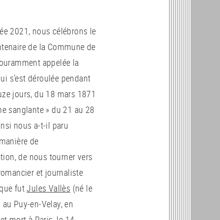
ée 2021, nous célébrons le
ntenaire de la Commune de
 couramment appelée la
i s’est déroulée pendant
uze jours, du 18 mars 1871
ne sanglante » du 21 au 28
nsi nous a-t-il paru
 manière de
on, de nous tourner vers
 romancier et journaliste
 que fut
Jules Vallès
(né le
 au Puy-en-Velay, en
et mort à Paris, le 14