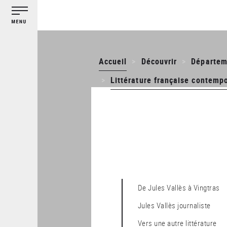
Gestion des cookies
Aller
au
contenu
principal
Accueil
Découvrir
Départem
Littérature française contemp
De Jules Vallès à Vingtras
Jules Vallès journaliste
Vers une autre littérature