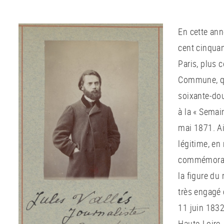
En cette ann
cent cinqua
Paris, plus
Commune, qu
soixante-do
à la « Semai
mai 1871. Ai
légitime, en
commémorati
la figure du
très engagé
11 juin 1832
Haute-Loire, 