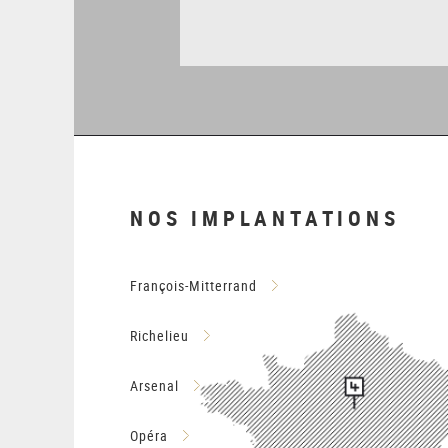
NOS IMPLANTATIONS
François-Mitterrand
Richelieu
Arsenal
Opéra