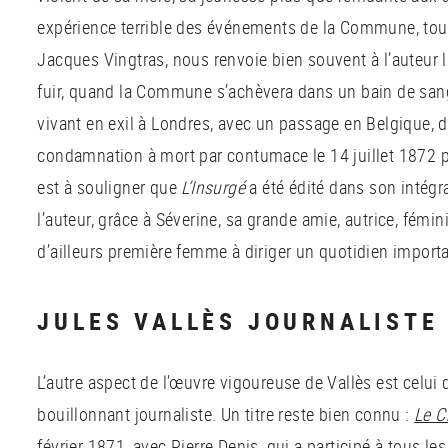
expérience terrible des événements de la Commune, tout 
Jacques Vingtras, nous renvoie bien souvent à l’auteur 
fuir, quand la Commune s’achèvera dans un bain de sang
vivant en exil à Londres, avec un passage en Belgique, 
condamnation à mort par contumace le 14 juillet 1872 pa
est à souligner que
L’Insurgé
a été édité dans son intégra
l’auteur, grâce à Séverine, sa grande amie, autrice, féminis
d’ailleurs première femme à diriger un quotidien importa
JULES VALLÈS JOURNALISTE
L’autre aspect de l’œuvre vigoureuse de Vallès est celui 
bouillonnant journaliste. Un titre reste bien connu :
Le C
février 1871, avec Pierre Denis, qui a participé à tous le