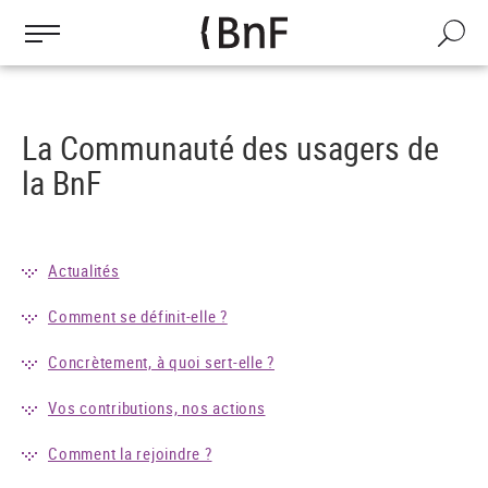
Gestion des cookies
Aller
au
Recherch
contenu
principal
La Communauté des usagers de
la BnF
Actualités
Comment se définit-elle ?
Concrètement, à quoi sert-elle ?
Vos contributions, nos actions
Comment la rejoindre ?