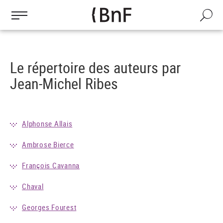
Gestion des cookies
Aller
au
Recherch
contenu
principal
Le répertoire des auteurs par
Jean-Michel Ribes
Alphonse Allais
Ambrose Bierce
François Cavanna
Chaval
Georges Fourest