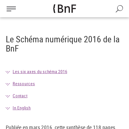
Gestion des cookies
Aller
au
Recherch
contenu
principal
Le Schéma numérique 2016 de la
BnF
Les six axes du schéma 2016
Ressources
Contact
In English
Publiée en mars 2016, cette synthèse de 118 pages