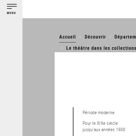
Gestion des cookies
Aller
au
contenu
principal
Accueil
Découvrir
Départem
Le théâtre dans les collection
Période moderne
Pour le XIXe siècle
jusqu’aux années 1930