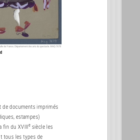
rd
ent de documents imprimés
odiques, estampes)
e
la fin du XVIII
siècle les
t tous les types de