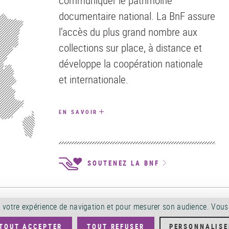
communiquer le patrimoine
documentaire national. La BnF assure
l’accès du plus grand nombre aux
collections sur place, à distance et
développe la coopération nationale
et internationale.
EN SAVOIR
SOUTENEZ LA BNF
ALES D'UTILISATION
POLITIQUE DE CONFIDENTIALITÉ
SERVICES PUBLICS +
A
orer votre expérience de navigation et pour mesurer son audience. Vou
TOUT ACCEPTER
TOUT REFUSER
PERSONNALISE
ÉS PUBLICS
OFFRES D'EMPLOI
DÉMATÉRIALISATION FACTURES
CRÉDITS