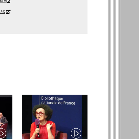
cas
ideo)
(video)