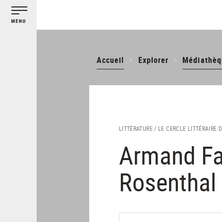
Gestion des cookies
Aller
au
contenu
principal
Accueil
Explorer
Médiathèq
LITTÉRATURE /
LE CERCLE LITTÉRAIRE 
Armand Far
Rosenthal