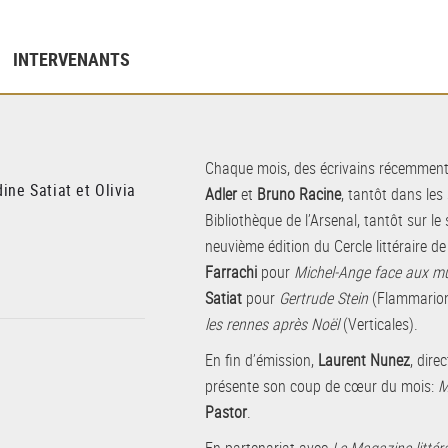
INTERVENANTS
Chaque mois, des écrivains récemment
ine Satiat et Olivia
Adler
et
Bruno Racine
, tantôt dans les
Bibliothèque de l’Arsenal, tantôt sur le
neuvième édition du Cercle littéraire de
Farrachi
pour
Michel-Ange face aux m
Satiat
pour
Gertrude Stein
(Flammario
les rennes après Noël
(Verticales).
En fin d’émission,
Laurent Nunez
, dire
présente son coup de cœur du mois:
M
Pastor
.
En partenariat avec
Le Magazine littér