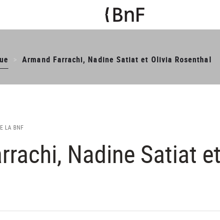
ue
Armand Farrachi, Nadine Satiat et Olivia Rosenthal
DE LA BNF
rachi, Nadine Satiat et