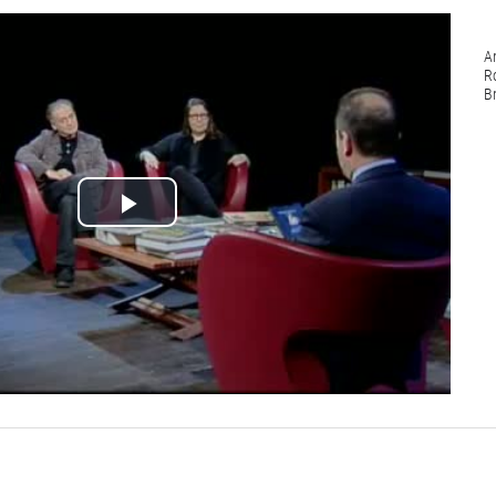
A
R
B
Lire
la
vidéo