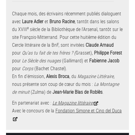
Chaque mois, des écrivains récemment publiés dialoguent
avec
Laure Adler
et
Bruno Racine
, tantôt dans les salons
e
du XVIII
siècle de la Bibliothèque de l’Arsenal, tantôt sur le
site François-Mitterrand. Pour cette huitième édition du
Cercle littéraire de la BnF, sont invitées
Claude Arnaud
pour
Qu’as tu fait de tes frères ? (
Grasset),
Philippe Forest
pour
Le Siècle des nuages
(Gallimard) et
Fabienne Jacob
pour
Corps
(Bachet Chastel).
En fin d’émission,
Alexis Broca
, du
Magazine Littéraire
,
nous présente son coup de cœur du mois :
La Montagne
de minuit
(Zulma) de
Jean-Marie Blas de Roblès
.
En partenariat avec :
Le Magazine littéraire
.
Avec le concours de la
Fondation Simone et Cino del Duca