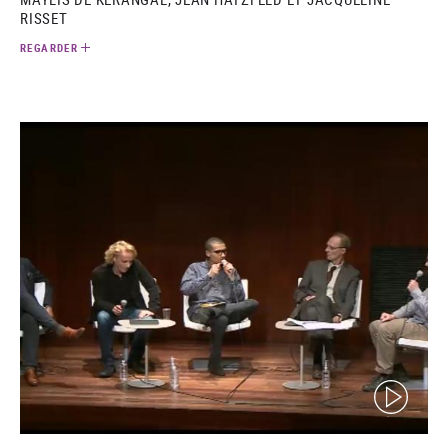
RISSET
REGARDER
(video)