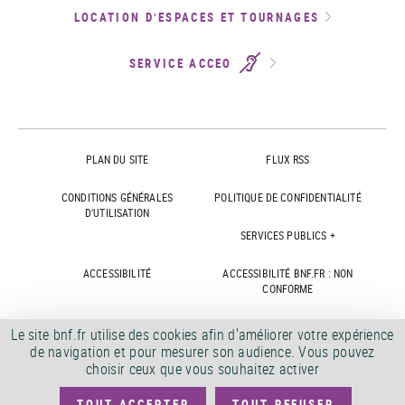
LOCATION D’ESPACES ET TOURNAGES
SERVICE ACCEO
PLAN DU SITE
FLUX RSS
CONDITIONS GÉNÉRALES
POLITIQUE DE CONFIDENTIALITÉ
D'UTILISATION
SERVICES PUBLICS +
ACCESSIBILITÉ
ACCESSIBILITÉ BNF.FR : NON
CONFORME
MARCHÉS PUBLICS
OFFRES D'EMPLOI
Le site bnf.fr utilise des cookies afin d'améliorer votre expérience
de navigation et pour mesurer son audience. Vous pouvez
DÉMATÉRIALISATION FACTURES
CRÉDITS
choisir ceux que vous souhaitez activer
TOUT ACCEPTER
TOUT REFUSER