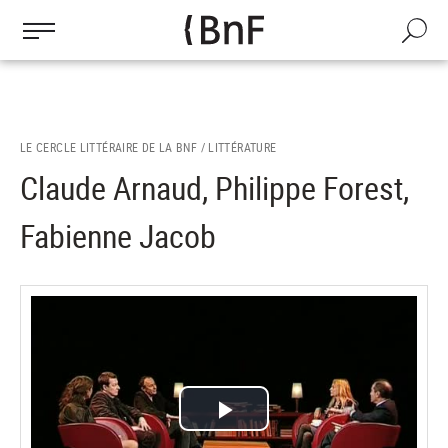
Gestion des cookies
Aller
au
Recherch
contenu
principal
LE CERCLE LITTÉRAIRE DE LA BNF /
LITTÉRATURE
Claude Arnaud, Philippe Forest,
Fabienne Jacob
Lire