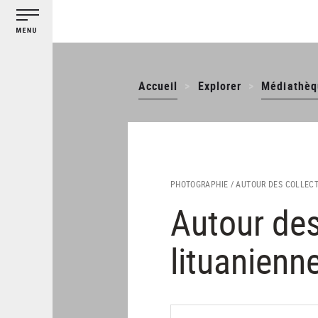
Gestion des cookies
Aller
au
contenu
principal
Accueil
Explorer
Médiathèq
PHOTOGRAPHIE /
AUTOUR DES COLLECT
Autour des
lituanienn