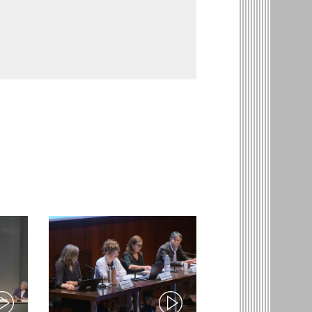
ideo)
(video)