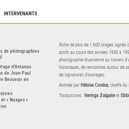
INTERVENANTS
Riche de plus de 1 600 tirages signés
ns de photographies
actifs au cours des années 1950 à 199
nF
photographie lituanienne au travers d
ortage d’Antanas
historiques, de rencontres autour de se
our de Jean-Paul
de signatures d’ouvrages.
de Beauvoir en
Animée par
Héloïse Conésa
, cheffe du
séries
Traductrices :
Neringa Žalgaite
et
Elžb
 et « Nuages »
čius