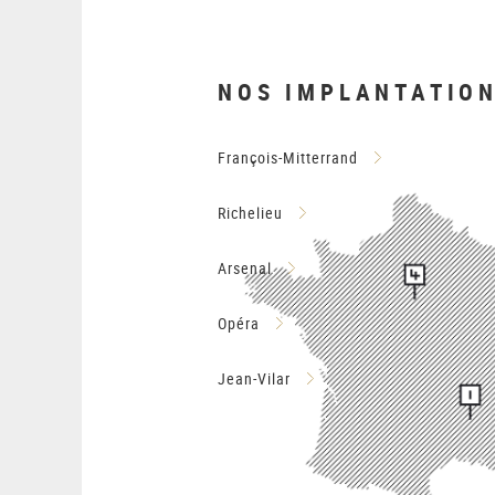
NOS IMPLANTATIO
François-Mitterrand
Richelieu
Arsenal
Opéra
Jean-Vilar