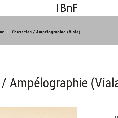
ue
Chasselas / Ampélographie (Viala)
/ Ampélographie (Vial
C