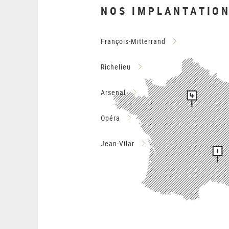
NOS IMPLANTATIO
François-Mitterrand
Richelieu
Arsenal
Opéra
Jean-Vilar