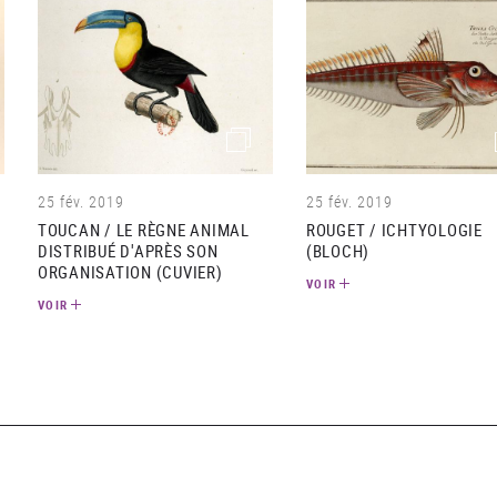
e)
(image)
25 fév. 2019
25 fév. 2019
TOUCAN / LE RÈGNE ANIMAL
ROUGET / ICHTYOLOGIE
DISTRIBUÉ D'APRÈS SON
(BLOCH)
ORGANISATION (CUVIER)
VOIR
VOIR