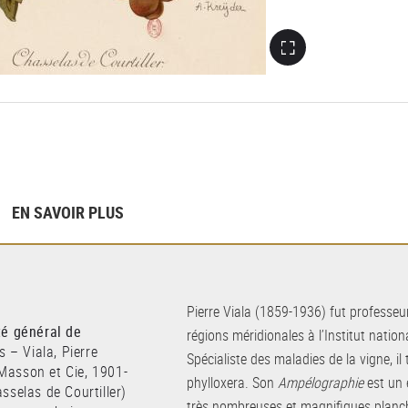
EN SAVOIR PLUS
Pierre Viala (1859-1936) fut professeur
té général de
régions méridionales à l’Institut natio
 – Viala, Pierre
Spécialiste des maladies de la vigne, il
: Masson et Cie, 1901-
phylloxera. Son
Ampélographie
est un
sselas de Courtiller)
très nombreuses et magnifiques planche