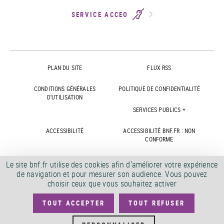
SERVICE ACCEO
PLAN DU SITE
FLUX RSS
CONDITIONS GÉNÉRALES
POLITIQUE DE CONFIDENTIALITÉ
D'UTILISATION
SERVICES PUBLICS +
ACCESSIBILITÉ
ACCESSIBILITÉ BNF.FR : NON
CONFORME
MARCHÉS PUBLICS
OFFRES D'EMPLOI
Le site bnf.fr utilise des cookies afin d'améliorer votre expérience
de navigation et pour mesurer son audience. Vous pouvez
DÉMATÉRIALISATION FACTURES
CRÉDITS
choisir ceux que vous souhaitez activer
TOUT ACCEPTER
TOUT REFUSER
©
2026