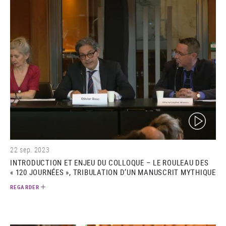
(video)
22 sep. 2023
INTRODUCTION ET ENJEU DU COLLOQUE – LE ROULEAU DES
« 120 JOURNÉES », TRIBULATION D’UN MANUSCRIT MYTHIQUE
REGARDER