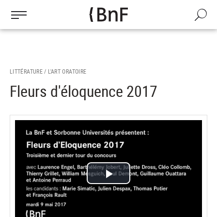
Gestion des cookies
Aller
au
Recherch
contenu
principal
LITTÉRATURE /
L'ART ORATOIRE
Fleurs d'éloquence 2017
Lire
la